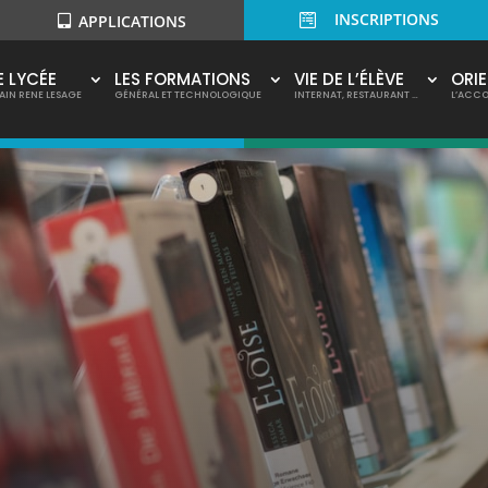
INSCRIPTIONS

APPLICATIONS
E LYCÉE
LES FORMATIONS
VIE DE L’ÉLÈVE
ORI
AIN RENE LESAGE
GÉNÉRAL ET TECHNOLOGIQUE
INTERNAT, RESTAURANT …
L’ACC