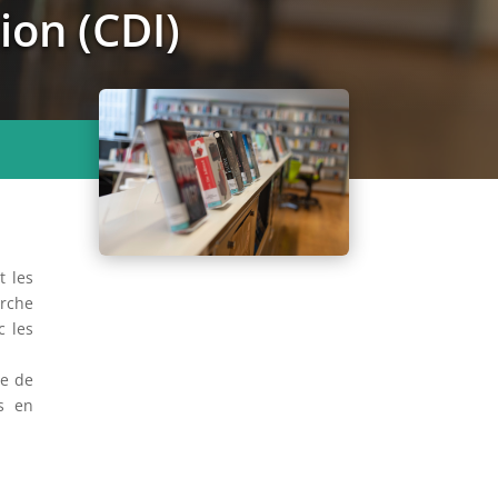
ion (CDI)
t les
erche
c les
se de
es en