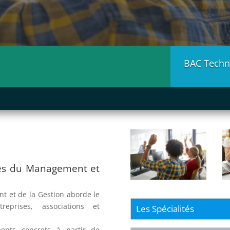
BAC Techn
ies du Management et
t et de la Gestion aborde le
reprises, associations et
Les Spécialités
ents concrets à partir de