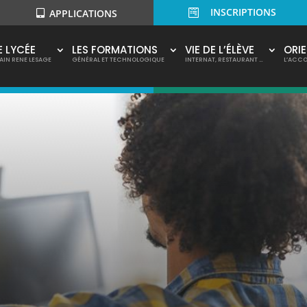
INSCRIPTIONS

APPLICATIONS
E LYCÉE
LES FORMATIONS
VIE DE L’ÉLÈVE
ORI
AIN RENE LESAGE
GÉNÉRAL ET TECHNOLOGIQUE
INTERNAT, RESTAURANT …
L’ACC