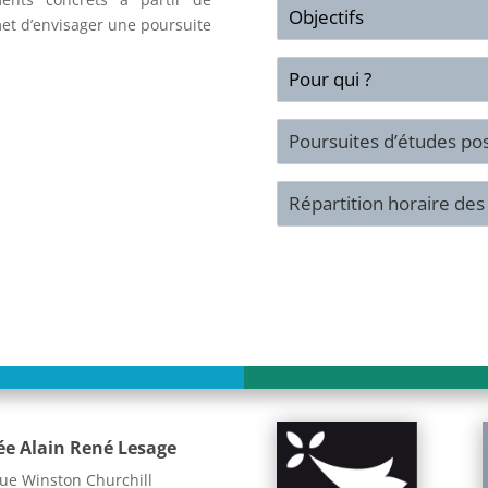
Objectifs
met d’envisager une poursuite
Pour qui ?
Poursuites d’études pos
Répartition horaire de
ée Alain René Lesage
ue Winston Churchill