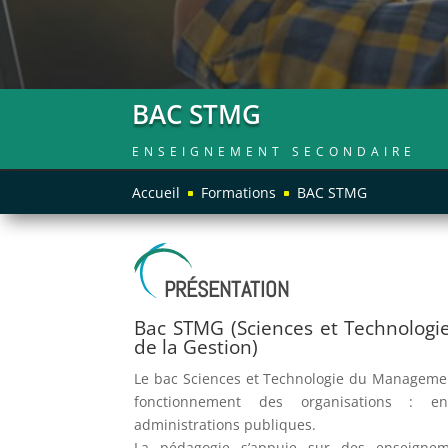
BAC STMG
ENSEIGNEMENT SECONDAIRE
Accueil
Formations
BAC STMG
^
^
PRÉSENTATION
Bac STMG (Sciences et Technolog
de la Gestion)
Le bac Sciences et Technologie du Managemen
fonctionnement des organisations : ent
administrations publiques.
La pédagogie s’appuie sur des enseignem