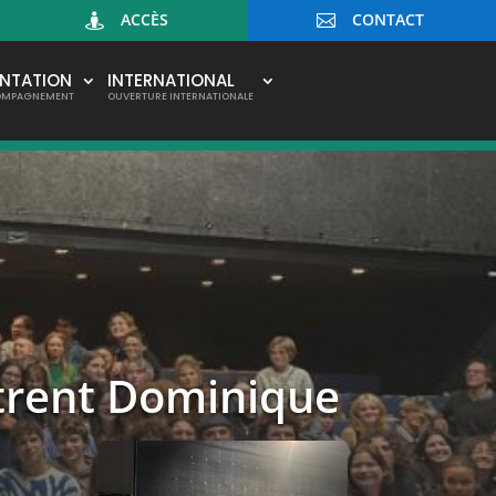
ACCÈS
CONTACT


ENTATION
INTERNATIONAL
OMPAGNEMENT
OUVERTURE INTERNATIONALE
ntrent Dominique