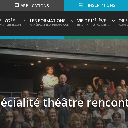
INSCRIPTIONS

APPLICATIONS
E LYCÉE
LES FORMATIONS
VIE DE L’ÉLÈVE
ORI
AIN RENE LESAGE
GÉNÉRAL ET TECHNOLOGIQUE
INTERNAT, RESTAURANT …
L’ACC
pécialité théâtre renco