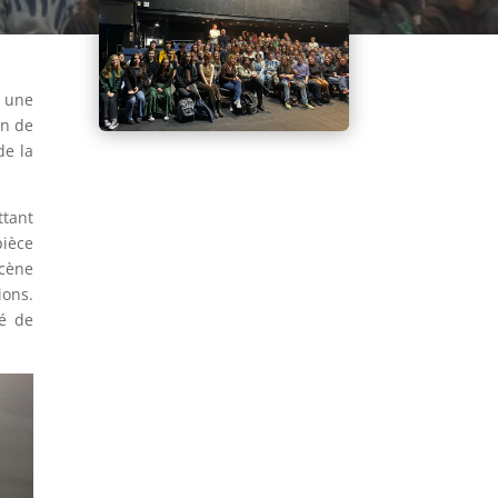
r une
on de
de la
ttant
pièce
scène
ions.
té de