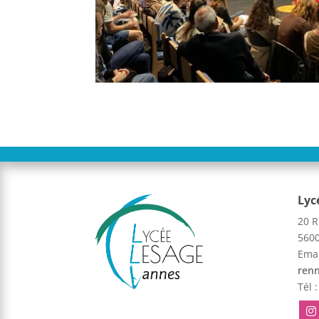
Lyc
20 R
560
Emai
renn
Tél 