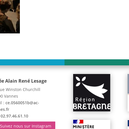
ée Alain René Lesage
ue Winston Churchill
00 Vannes
l :
ce.0560051b@ac-
es.fr
:
02.97.46.61.10
Suivez nous sur Instagram