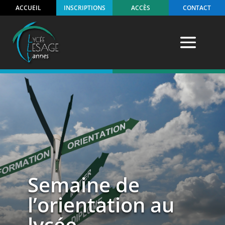
ACCUEIL
INSCRIPTIONS
ACCÈS
CONTACT
Semaine de
l’orientation au
lycée