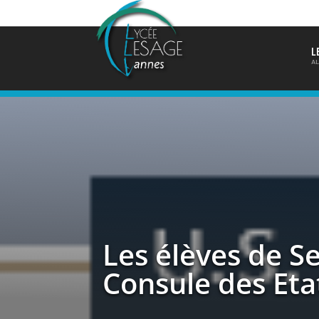
L
AL
Les élèves de S
Consule des Eta