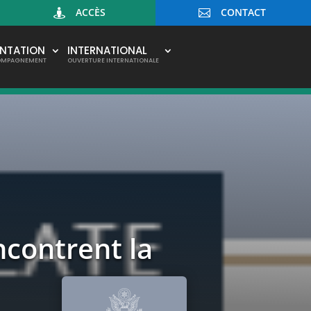
ACCÈS
CONTACT


ENTATION
INTERNATIONAL
OMPAGNEMENT
OUVERTURE INTERNATIONALE
ncontrent la