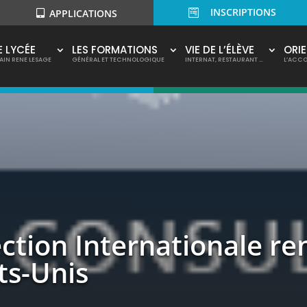
INSCRIPTIONS

APPLICATIONS
E LYCÉE
LES FORMATIONS
VIE DE L’ÉLÈVE
ORI
AIN RENE LESAGE
GÉNÉRAL ET TECHNOLOGIQUE
INTERNAT, RESTAURANT …
L’ACC
ection Internationale re
ts-Unis