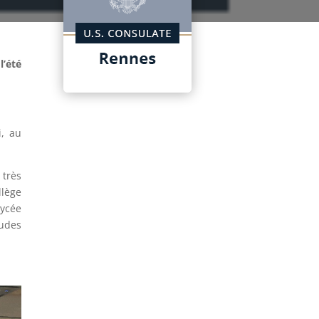
l’été
i, au
 très
llège
lycée
tudes