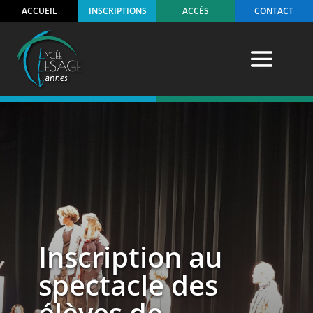
ACCUEIL
INSCRIPTIONS
ACCÈS
CONTACT
Inscription au
spectacle des
élèves de