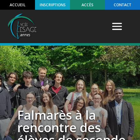
ACCUEIL
INSCRIPTIONS
ACCÈS
CONTACT
Falmarès à la
rencontre des
élèves de seconde