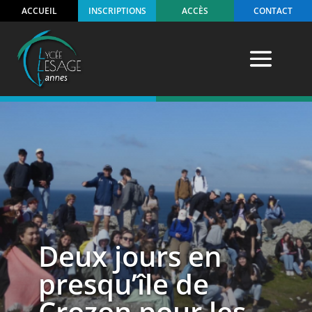
ACCUEIL
INSCRIPTIONS
ACCÈS
CONTACT
Deux jours en
presqu’île de
Crozon pour les