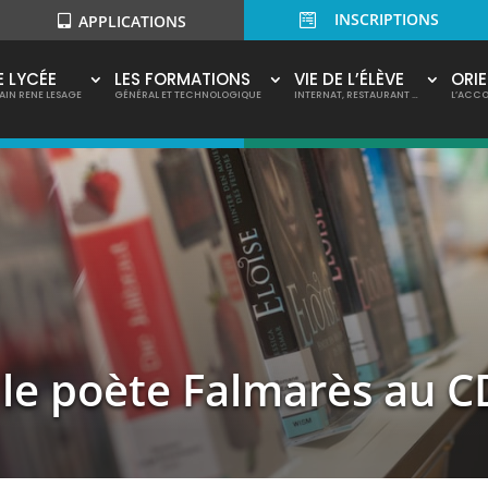
INSCRIPTIONS

APPLICATIONS
E LYCÉE
LES FORMATIONS
VIE DE L’ÉLÈVE
ORI
AIN RENE LESAGE
GÉNÉRAL ET TECHNOLOGIQUE
INTERNAT, RESTAURANT …
L’ACC
le poète Falmarès au C