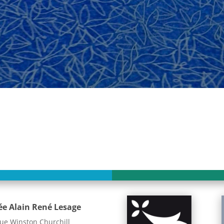
ée Alain René Lesage
ue Winston Churchill