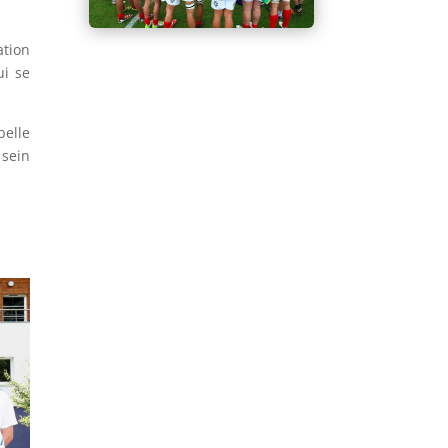
ation
ui se
belle
 sein