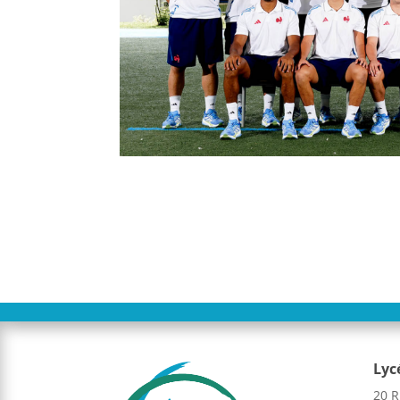
Lyc
20 R