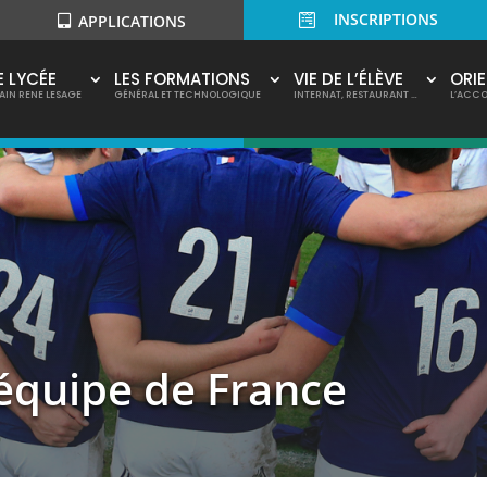
INSCRIPTIONS

APPLICATIONS
E LYCÉE
LES FORMATIONS
VIE DE L’ÉLÈVE
ORI
AIN RENE LESAGE
GÉNÉRAL ET TECHNOLOGIQUE
INTERNAT, RESTAURANT …
L’ACC
’équipe de France