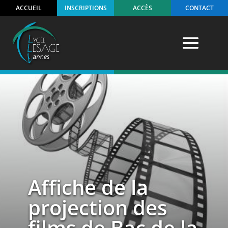
ACCUEIL
INSCRIPTIONS
ACCÈS
CONTACT
Affiche de la
projection des
films de Bac de la